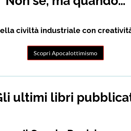
Non se, ma quando…
della civiltà industriale con creativ
Scopri Apocalottimismo
li ultimi libri pubblica