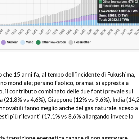
che 15 anni fa, al tempo dell’incidente di Fukushima,
o mondiale; persino l’eolico, oramai, si appresta a
o, il contributo combinato delle due fonti prevale sul
a (21,8% vs 4,6%), Giappone (12% vs 9,6%), India (14
nnovabili fanno meglio anche del gas naturale, sceso a
esti più rilevanti (17,1% vs 8,6% allargando invece la
da transizione energetica
capace di non aggravare