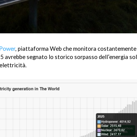
 Power
, piattaforma Web che monitora costantemente 
2025 avrebbe segnato lo storico sorpasso dell’energia so
elettricità.
Google+
Buffer
Evernote
LinkedIn
Blogger
Tumblr