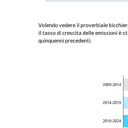
Volendo vedere il proverbiale bicchi
il tasso di crescita delle emissioni è 
quinquenni precedenti.
Facebook
Twitter
Google+
Buffer
Evernote
Gmail
Delicious
LinkedIn