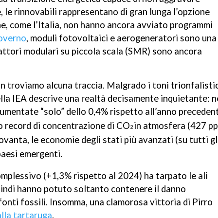
, le rinnovabili rappresentano di gran lunga l’opzione
che, come l’Italia, non hanno ancora avviato programmi
governo
, moduli fotovoltaici e aerogeneratori sono una
reattori modulari su piccola scala (SMR) sono ancora
non troviamo alcuna traccia. Malgrado
i toni trionfalistic
lla IEA descrive una realtà decisamente inquietante: n
umentate “solo” dello 0,4% rispetto all’anno preceden
vo record di concentrazione di CO
in atmosfera (427 pp
2
ovanta, le economie degli stati più avanzati (su tutti gl
aesi emergenti.
mplessivo (+1,3% rispetto al 2024) ha tarpato le ali
quindi hanno potuto soltanto contenere il danno
onti fossili. Insomma, una clamorosa vittoria di Pirro
alla tartaruga
.