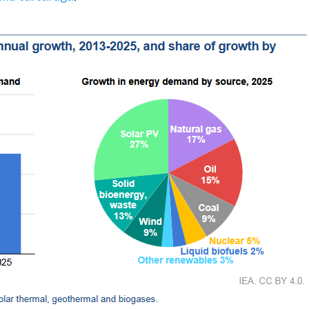
Google+
Buffer
Evernote
LinkedIn
Blogger
Tumblr