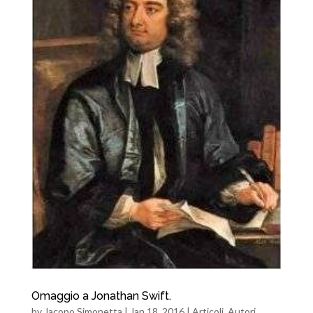
Omaggio a Jonathan Swift.
by
Jacopo Simonetta
|
Jan 18, 2016
|
Articoli
,
Autori