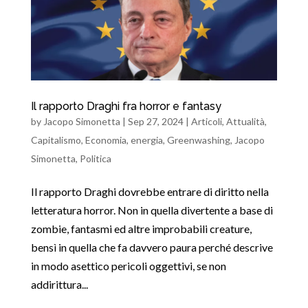
Il rapporto Draghi fra horror e fantasy
by
Jacopo Simonetta
|
Sep 27, 2024
|
Articoli
,
Attualità
,
Capitalismo
,
Economia
,
energia
,
Greenwashing
,
Jacopo
Simonetta
,
Politica
Il rapporto Draghi dovrebbe entrare di diritto nella
letteratura horror. Non in quella divertente a base di
zombie, fantasmi ed altre improbabili creature,
bensì in quella che fa davvero paura perché descrive
in modo asettico pericoli oggettivi, se non
addirittura...