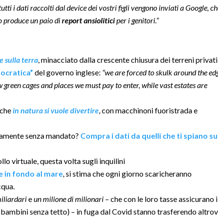
ti i dati raccolti dal device dei vostri figli vengono inviati a Google, che
o produce un paio di
report ansiolitici
per i genitori.”
e
sulla terra
, minacciato dalla crescente chiusura dei terreni privati
ocratica”
del governo inglese:
“we are forced to skulk around the ed
 green cages and places we must pay to enter, while vast estates are
 che
in natura si vuole divertire
, con macchinoni fuoristrada e
ettamente senza mandato?
Compra i dati da quelli che ti spiano su
llo virtuale, questa volta sugli inquilini
e in fondo al mare
, si stima che ogni giorno scaricheranno
cqua.
iliardari
e
un milione di milionari
– che con le loro tasse assicurano i
00 bambini senza tetto) – in fuga dal Covid stanno trasferendo altrov