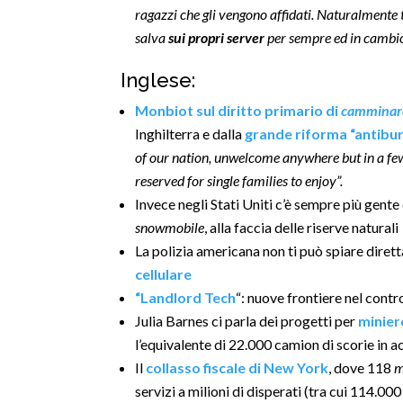
ragazzi che gli vengono affidati. Naturalmente tut
salva
sui propri server
per sempre ed in cambi
Inglese:
Monbiot sul diritto primario di
camminar
Inghilterra e dalla
grande riforma “antibur
of our nation, unwelcome anywhere but in a few
reserved for single families to enjoy”.
Invece negli Stati Uniti c’è sempre più gente
snowmobile
, alla faccia delle riserve naturali
La polizia americana non ti può spiare dir
cellulare
“Landlord Tech
“: nuove frontiere nel contro
Julia Barnes ci parla dei progetti per
minier
l’equivalente di 22.000 camion di scorie in a
Il
collasso fiscale di New York
, dove 118
m
servizi a milioni di disperati (tra cui 114.0