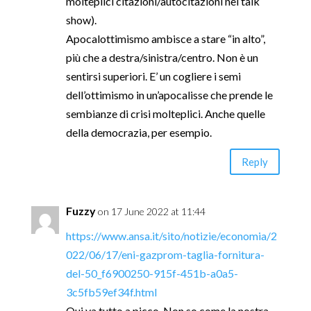
molteplici citazioni/autocitazioni nei talk
show).
Apocalottimismo ambisce a stare “in alto”,
più che a destra/sinistra/centro. Non è un
sentirsi superiori. E’ un cogliere i semi
dell’ottimismo in un’apocalisse che prende le
sembianze di crisi molteplici. Anche quelle
della democrazia, per esempio.
Reply
Fuzzy
on 17 June 2022 at 11:44
https://www.ansa.it/sito/notizie/economia/2
022/06/17/eni-gazprom-taglia-fornitura-
del-50_f6900250-915f-451b-a0a5-
3c5fb59ef34f.html
Qui va tutto a picco. Non so come la nostra