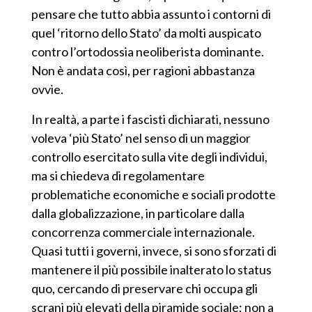
pensare che tutto abbia assunto i contorni di
quel ‘ritorno dello Stato’ da molti auspicato
contro l’ortodossia neoliberista dominante.
Non è andata così, per ragioni abbastanza
ovvie.
In realtà, a parte i fascisti dichiarati,
nessuno
voleva ‘più Stato’ nel senso di un maggior
controllo
esercitato sulla vite degli individui,
ma si chiedeva
di regolamentare
problematiche
economic
he
e sociali prodott
e
dalla globalizzazione, in particolare dalla
concorrenza commerciale internazionale.
Quasi tutti i governi, invece, si sono sforzati di
mantenere il più possibile inalterato lo status
quo, cercando di preservare chi occupa gli
scrani più elevati della piramide sociale; non a