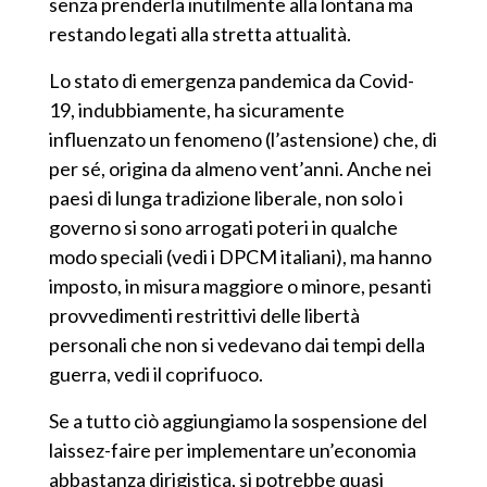
senza prenderla inutilmente alla lontana ma
restando legati alla stretta attualità.
Lo stato di emergenza pandemica da Covid-
19, indubbiamente, ha sicuramente
influenzato
un fenomeno
(l’astensione)
che, di
per
sé, origina da almeno vent’anni. Anche nei
paesi di lunga tradizione liberale, non solo i
governo si sono arrogati poteri in qualche
modo speciali (vedi i DPCM italiani), ma hanno
imposto, in misura maggiore o minore, pesanti
provvedimenti restrittivi delle libertà
personali che non si vedevano dai tempi della
guerra, v
ed
i il coprifuoco.
Se a tutto ciò aggiungiamo la sospensione del
laissez-faire per implementare un’economia
abbastanza dirigistica, si potrebbe quasi