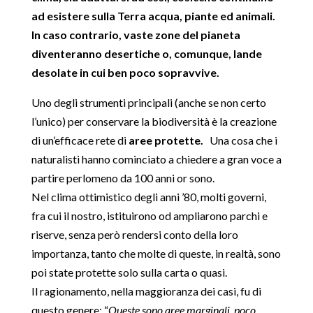
ad esistere sulla Terra acqua, piante ed animali.
In caso contrario, vaste zone del pianeta
diventeranno desertiche o, comunque, lande
desolate in cui ben poco sopravvive.
Uno degli strumenti principali (anche se non certo
l’unico) per conservare la biodiversità è la creazione
di un’efficace rete di
aree protette.
Una cosa che i
naturalisti hanno cominciato a chiedere a gran voce a
partire perlomeno da 100 anni or sono.
Nel clima ottimistico degli anni ’80, molti governi,
fra cui il nostro, istituirono od ampliarono parchi e
riserve, senza però rendersi conto della loro
importanza, tanto che molte di queste, in realtà, sono
poi state protette solo sulla carta o quasi.
Il ragionamento, nella maggioranza dei casi, fu di
questo genere: “
Queste sono aree marginali, poco