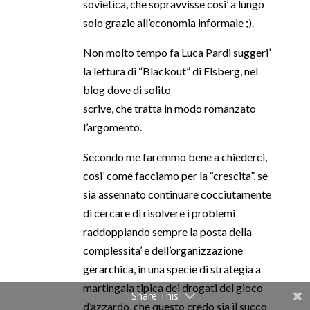
sovietica, che sopravvisse cosi’ a lungo
solo grazie all’economia informale ;).
Non molto tempo fa Luca Pardi suggeri’
la lettura di “Blackout” di Elsberg, nel
blog dove di solito
scrive, che tratta in modo romanzato
l’argomento.
Secondo me faremmo bene a chiederci,
cosi’ come facciamo per la “crescita”, se
sia assennato continuare cocciutamente
di cercare di risolvere i problemi
raddoppiando sempre la posta della
complessita’ e dell’organizzazione
gerarchica, in una specie di strategia a
martingala tipica dei drogati del gioco
Share This
d’azzardo, che questo credo sia il succo